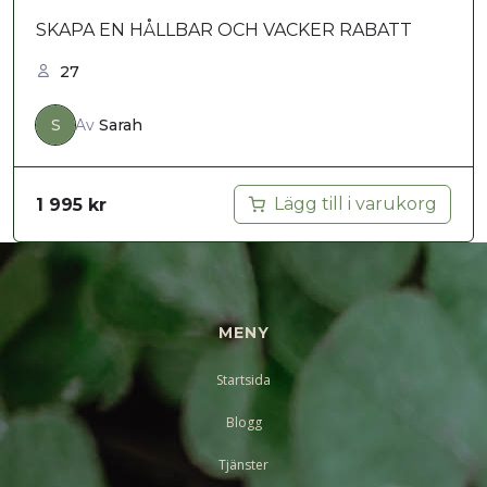
SKAPA EN HÅLLBAR OCH VACKER RABATT
27
S
Av
Sarah
Lägg till i varukorg
1 995
kr
MENY
Startsida
Blogg
Tjänster