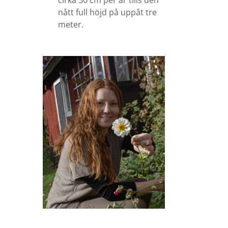
cirka 30 cm per år tills den
nått full höjd på uppåt tre
meter.