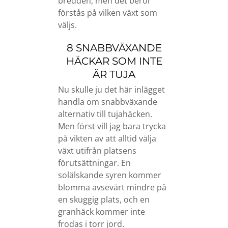
bredden, men det beror
förstås på vilken växt som
väljs.
8 SNABBVÄXANDE
HÄCKAR SOM INTE
ÄR TUJA
Nu skulle ju det här inlägget
handla om snabbväxande
alternativ till tujahäcken.
Men först vill jag bara trycka
på vikten av att alltid välja
växt utifrån platsens
förutsättningar. En
solälskande syren kommer
blomma avsevärt mindre på
en skuggig plats, och en
granhäck kommer inte
frodas i torr jord.