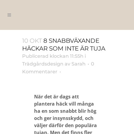
10 OKT
8 SNABBVÄXANDE
HÄCKAR SOM INTE ÄR TUJA
Publicerad klockan 11:55h
i
Trädgårdsdesign
av
Sarah
0
Kommentarer
När det är dags att
plantera häck vill många
ha en som snabbt blir hög
och ger insynsskydd, och
väljer därför den populära
tujan. Men det finns fler