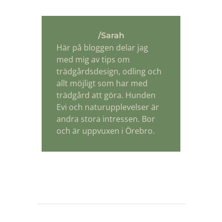
/Sarah
Här på bloggen delar jag
med mig av tips om
trädgårdsdesign, odling och
allt möjligt som har med
trädgård att göra. Hunden
Evi och naturupplevelser är
andra stora intressen. Bor
och är uppvuxen i Örebro.