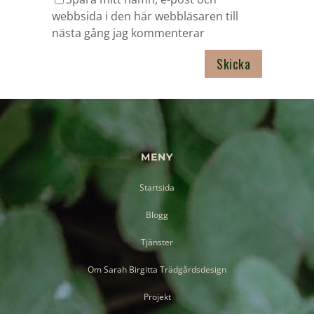
webbsida i den här webbläsaren till
nästa gång jag kommenterar
MENY
Startsida
Blogg
Tjänster
Om Sarah Birgitta Trädgårdsdesign
Projekt