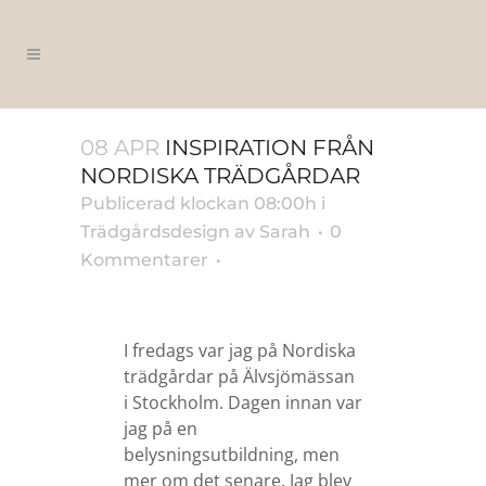
08 APR
INSPIRATION FRÅN
NORDISKA TRÄDGÅRDAR
Publicerad klockan 08:00h
i
Trädgårdsdesign
av
Sarah
0
Kommentarer
I fredags var jag på Nordiska
trädgårdar på Älvsjömässan
i Stockholm. Dagen innan var
jag på en
belysningsutbildning, men
mer om det senare. Jag blev