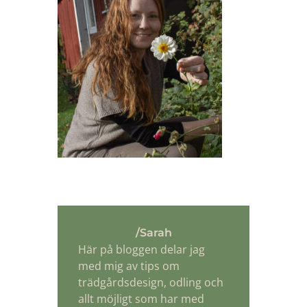
/Sarah
Här på bloggen delar jag
med mig av tips om
trädgårdsdesign, odling och
allt möjligt som har med