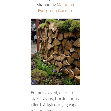
skapad av
Malou på
Evergreen Garden
.
En mur av ved, eller ett
staket av ris, borde finnas
i fler trädgårdar. Jag vågar
nästan säga alla