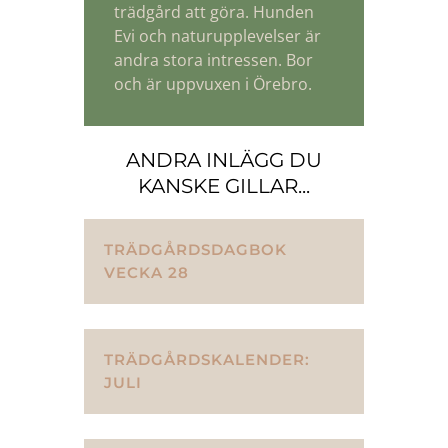
trädgård att göra. Hunden
Evi och naturupplevelser är
andra stora intressen. Bor
och är uppvuxen i Örebro.
ANDRA INLÄGG DU
KANSKE GILLAR...
TRÄDGÅRDSDAGBOK
VECKA 28
TRÄDGÅRDSKALENDER:
JULI