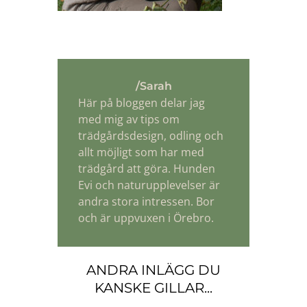
/Sarah
Här på bloggen delar jag
med mig av tips om
trädgårdsdesign, odling och
allt möjligt som har med
trädgård att göra. Hunden
Evi och naturupplevelser är
andra stora intressen. Bor
och är uppvuxen i Örebro.
ANDRA INLÄGG DU
KANSKE GILLAR...