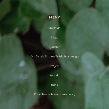
MENY
Startsida
Blogg
Tjänster
Om Sarah Birgitta Trädgårdsdesign
Projekt
Kontakt
Butik
Köpvillkor och integritetspolicy