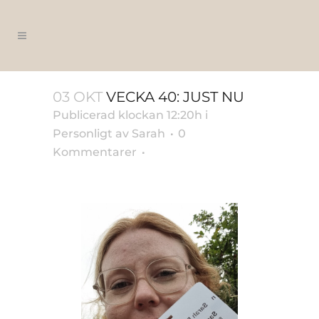
03 OKT
VECKA 40: JUST NU
Publicerad klockan 12:20h
i
Personligt
av
Sarah
0
Kommentarer