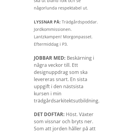
ska ut bland folk och se
någorlunda respektabel ut.
LYSSNAR PÅ:
Trädgårdspoddar.
Jordkommissionen.
Lantzkampen! Morgonpasset.
Eftermiddag i P3.
JOBBAR MED:
Beskärning i
några veckor till. Ett
designuppdrag som ska
levereras snart. En sista
uppgift i den nästsista
kursen i min
trädgårdsarkitektsutbildning.
DET DOFTAR:
Höst. Växter
som vissnar och bryts ner.
Som att jorden håller på att