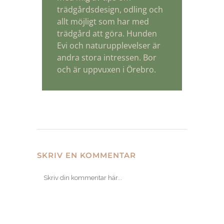
trädgårdsdesign, odling och
allt möjligt som har med
trädgård att göra. Hunden
Evi och naturupplevelser är
andra stora intressen. Bor
och är uppvuxen i Örebro.
SKRIV EN KOMMENTAR