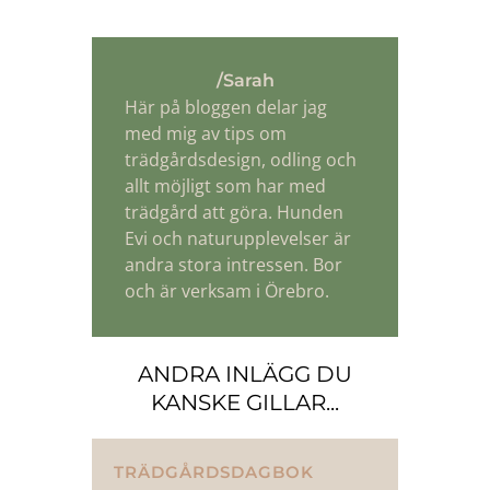
/Sarah
Här på bloggen delar jag
med mig av tips om
trädgårdsdesign, odling och
allt möjligt som har med
trädgård att göra. Hunden
Evi och naturupplevelser är
andra stora intressen. Bor
och är verksam i Örebro.
ANDRA INLÄGG DU
KANSKE GILLAR...
TRÄDGÅRDSDAGBOK