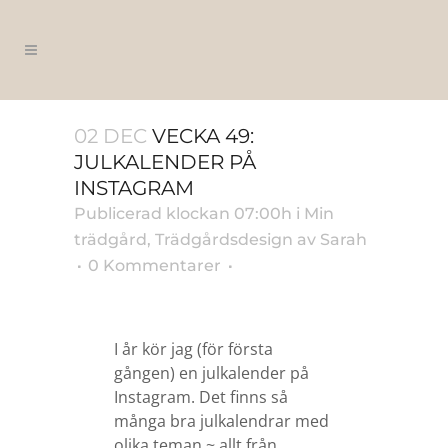
02 DEC
VECKA 49:
JULKALENDER PÅ
INSTAGRAM
Publicerad klockan 07:00h
i
Min
trädgård
,
Trädgårdsdesign
av
Sarah
0 Kommentarer
I år kör jag (för första
gången) en julkalender på
Instagram. Det finns så
många bra julkalendrar med
olika teman ~ allt från