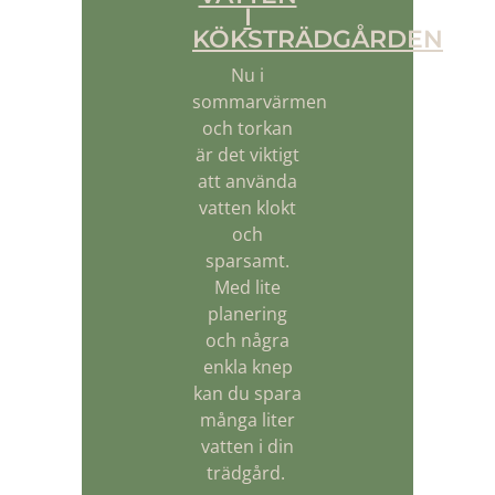
I
KÖKSTRÄDGÅRDEN
Nu i
sommarvärmen
och torkan
är det viktigt
att använda
vatten klokt
och
sparsamt.
Med lite
planering
och några
enkla knep
kan du spara
många liter
vatten i din
trädgård.