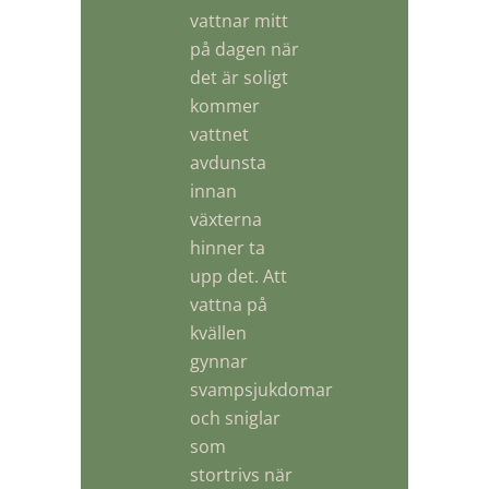
vattnar mitt
på dagen när
det är soligt
kommer
vattnet
avdunsta
innan
växterna
hinner ta
upp det. Att
vattna på
kvällen
gynnar
svampsjukdomar
och sniglar
som
stortrivs när