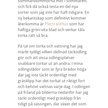
sommarblommorna mitt i sommaren,
och fick då också testa en del nya
sorter som jag inte har haft tidigare. En
ny bekantskap som definitivt kommer
återkomma är
Plectranthus
som har
häftiga grön-vita blad och verkar tåla
torka rätt så bra.
På tal om torka och vattning har jag
märkt tydligt vilken skillnad täckodling
gör och att vissa odlingsplatser
snabbare torkar ut än andra. I mina
odlingslådor som är fyra brädor höga
där jag inte täckt ordentligt med
gräsklipp har det torkat ut riktigt fort
och behövt vattnas varje dag. I odlingen
på friland på bilderna nedanför har jag
täckt ordentligt med gräsklipp från
tidigt på säsongen, där växer det som