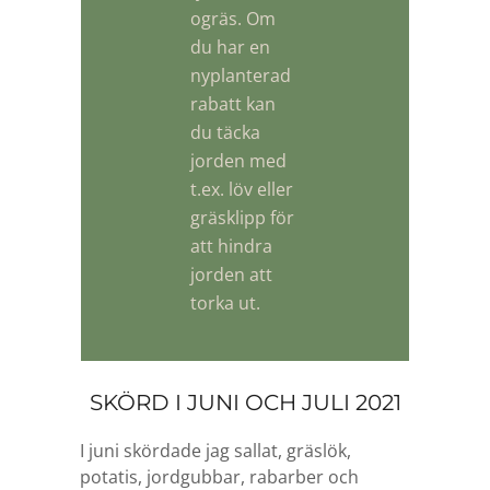
ogräs. Om
du har en
nyplanterad
rabatt kan
du täcka
jorden med
t.ex. löv eller
gräsklipp för
att hindra
jorden att
torka ut.
SKÖRD I JUNI OCH JULI 2021
I juni skördade jag sallat, gräslök,
potatis, jordgubbar, rabarber och