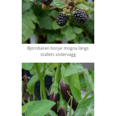
Björnbären börjar mogna längs
stallets södervägg