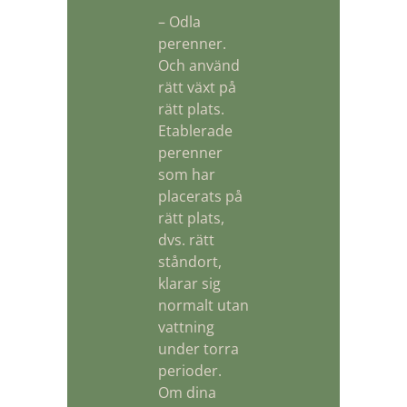
– Odla
perenner.
Och använd
rätt växt på
rätt plats.
Etablerade
perenner
som har
placerats på
rätt plats,
dvs. rätt
ståndort,
klarar sig
normalt utan
vattning
under torra
perioder.
Om dina