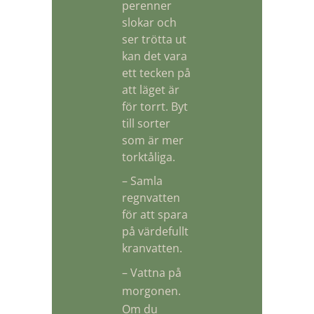
perenner
slokar och
ser trötta ut
kan det vara
ett tecken på
att läget är
för torrt. Byt
till sorter
som är mer
torktåliga.
– Samla
regnvatten
för att spara
på värdefullt
kranvatten.
– Vattna på
morgonen.
Om du