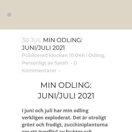
30 JUL
MIN ODLING:
JUNI/JULI 2021
Publicerad klockan 10:04h
i
Odling
,
Personligt
av
Sarah
0
Kommentarer
MIN ODLING:
JUNI/JULI 2021
I juni och juli har min odling
verkligen exploderat. Det är otroligt
grönt och frodigt, zucchiniplantorna
ger ett överflöd av frukter och