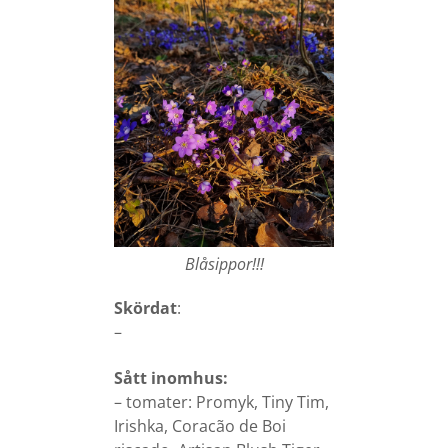
Blåsippor!!!
Skördat
:
–
Sått inomhus:
– tomater: Promyk, Tiny Tim,
Irishka, Coracão de Boi