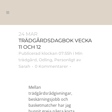
24 MAR
TRÄDGÅRDSDAGBOK VECKA
11 OCH 12
Publicerad klockan 07:55h
i
Min
trädgård
,
Odling
,
Personligt
av
Sarah
0 Kommentarer
Mellan
trädgårdsrådgivningar,
beskärningsjobb och
basketmatcher har jag
hunnit greja några korta