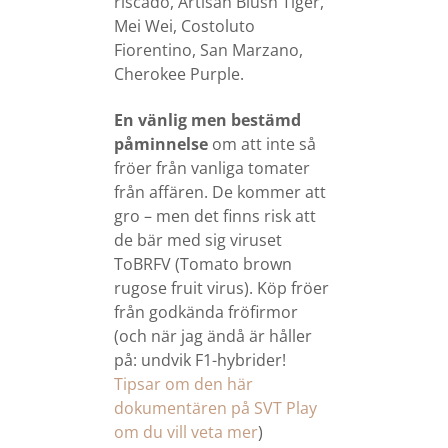
riscado, Artisan Blush Tiger,
Mei Wei, Costoluto
Fiorentino, San Marzano,
Cherokee Purple.
En vänlig men bestämd
påminnelse
om att inte så
fröer från vanliga tomater
från affären. De kommer att
gro – men det finns risk att
de bär med sig viruset
ToBRFV (Tomato brown
rugose fruit virus). Köp fröer
från godkända fröfirmor
(och när jag ändå är håller
på: undvik F1-hybrider!
Tipsar om den här
dokumentären på SVT Play
om du vill veta mer
)