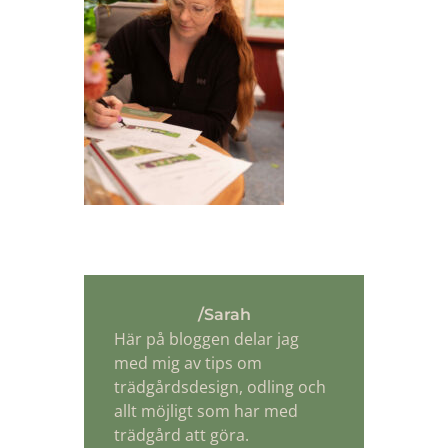
/Sarah
Här på bloggen delar jag
med mig av tips om
trädgårdsdesign, odling och
allt möjligt som har med
trädgård att göra.