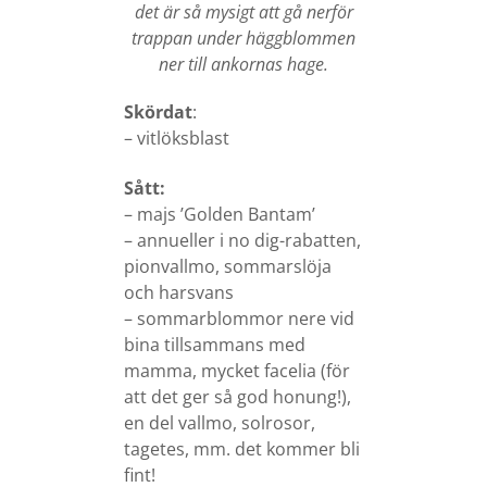
det är så mysigt att gå nerför
trappan under häggblommen
ner till ankornas hage.
Skördat
:
– vitlöksblast
Sått:
– majs ’Golden Bantam’
– annueller i no dig-rabatten,
pionvallmo, sommarslöja
och harsvans
– sommarblommor nere vid
bina tillsammans med
mamma, mycket facelia (för
att det ger så god honung!),
en del vallmo, solrosor,
tagetes, mm. det kommer bli
fint!