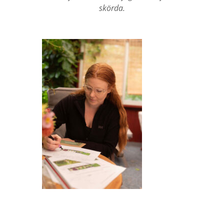
skörda.