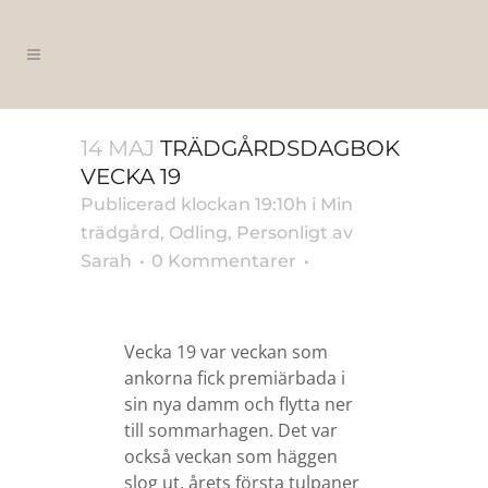
14 MAJ
TRÄDGÅRDSDAGBOK
VECKA 19
Publicerad klockan 19:10h
i
Min
trädgård
,
Odling
,
Personligt
av
Sarah
0 Kommentarer
Vecka 19 var veckan som
ankorna fick premiärbada i
sin nya damm och flytta ner
till sommarhagen. Det var
också veckan som häggen
slog ut, årets första tulpaner