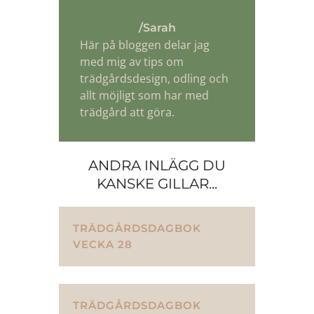
/Sarah
Här på bloggen delar jag
med mig av tips om
trädgårdsdesign, odling och
allt möjligt som har med
trädgård att göra.
ANDRA INLÄGG DU
KANSKE GILLAR...
TRÄDGÅRDSDAGBOK
VECKA 28
TRÄDGÅRDSDAGBOK