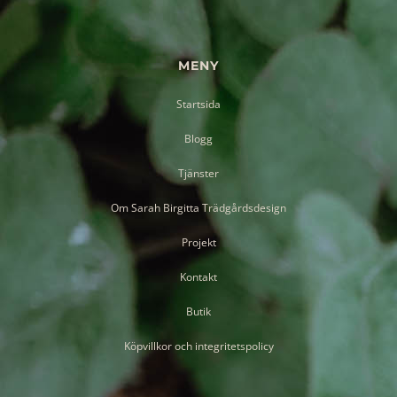
MENY
Startsida
Blogg
Tjänster
Om Sarah Birgitta Trädgårdsdesign
Projekt
Kontakt
Butik
Köpvillkor och integritetspolicy