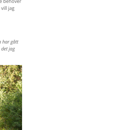
 de behöver
, vill jag
 har gått
 det jag