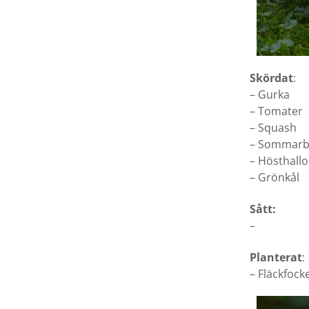
Skördat
:
– Gurka
– Tomater
– Squash
– Sommarb
– Hösthall
– Grönkål
Sått:
–
Planterat
:
– Fläckfock