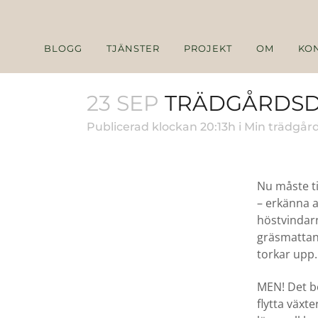
BLOGG
TJÄNSTER
PROJEKT
OM
KO
23 SEP
TRÄDGÅRDSD
Publicerad klockan 20:13h
i
Min trädgår
Nu måste ti
– erkänna a
höstvindar
gräsmattan 
torkar upp.
MEN! Det be
flytta växt