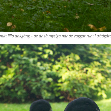
i mitt lilla ankgäng – de är så mysiga när de vaggar runt i trädgå