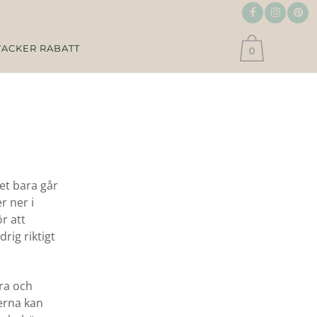
VACKER RABATT
0
et bara går
r ner i
r att
rig riktigt
era och
terna kan