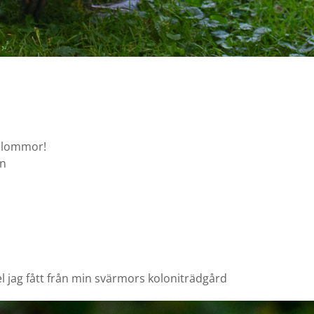
lommor!
on
el jag fått från min svärmors koloniträdgård