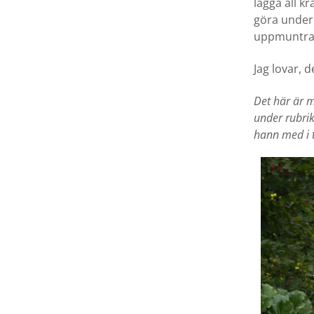
lägga all kr
göra under 
uppmuntra d
Jag lovar, d
Det här är 
under rubrike
hann med i 