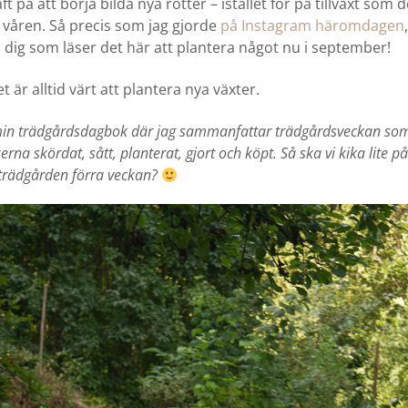
aft på att börja bilda nya rötter – istället för på tillväxt som
våren. Så precis som jag gjorde
på Instagram häromdagen
ig som läser det här att plantera något nu i september!
et är alltid värt att plantera nya växter.
min trädgårdsdagbok där jag sammanfattar trädgårdsveckan som
rna skördat, sått, planterat, gjort och köpt. Så ska vi kika lite på
trädgården förra veckan?