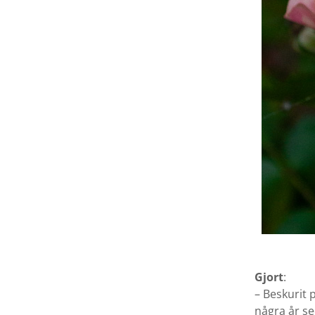
Gjort
:
– Beskurit 
några år s