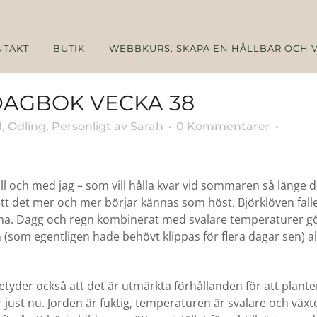
NTAKT
BUTIK
WEBBKURS: SKAPA EN HÅLLBAR OCH 
AGBOK VECKA 38
d
,
Odling
,
Personligt
av
Sarah
0 Kommentarer
ll och med jag – som vill hålla kvar vid sommaren så länge d
tt det mer och mer börjar kännas som höst. Björklöven falle
na. Dagg och regn kombinerat med svalare temperaturer gö
(som egentligen hade behövt klippas för flera dagar sen) ald
tyder också att det är utmärkta förhållanden för att plant
er just nu. Jorden är fuktig, temperaturen är svalare och väx