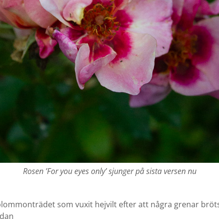
Rosen ’For you eyes only’ sjunger på sista versen nu
plommonträdet som vuxit hejvilt efter att några grenar bröts
edan