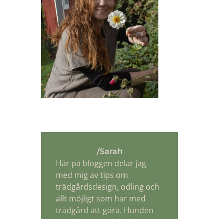
/Sarah
Här på bloggen delar jag
med mig av tips om
trädgårdsdesign, odling och
allt möjligt som har med
trädgård att göra. Hunden