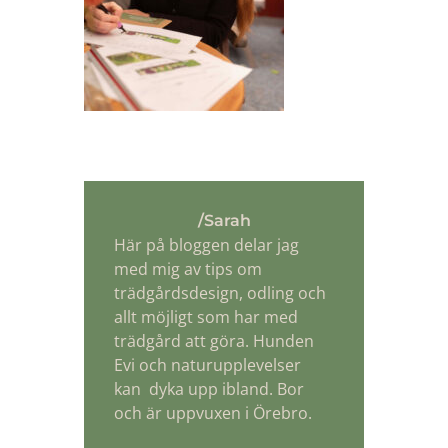
/Sarah
Här på bloggen delar jag
med mig av tips om
trädgårdsdesign, odling och
allt möjligt som har med
trädgård att göra. Hunden
Evi och naturupplevelser
kan dyka upp ibland. Bor
och är uppvuxen i Örebro.