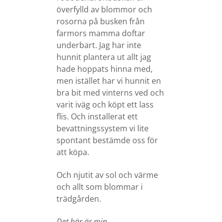
överfylld av blommor och
rosorna på busken från
farmors mamma doftar
underbart. Jag har inte
hunnit plantera ut allt jag
hade hoppats hinna med,
men istället har vi hunnit en
bra bit med vinterns ved och
varit iväg och köpt ett lass
flis. Och installerat ett
bevattningssystem vi lite
spontant bestämde oss för
att köpa.
Och njutit av sol och värme
och allt som blommar i
trädgården.
Det här är min