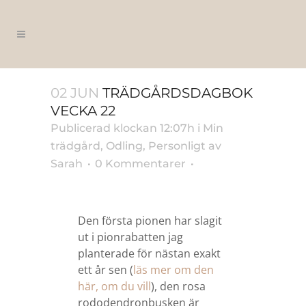
02 JUN
TRÄDGÅRDSDAGBOK
VECKA 22
Publicerad klockan 12:07h
i
Min
trädgård
,
Odling
,
Personligt
av
Sarah
0 Kommentarer
Den första pionen har slagit
ut i pionrabatten jag
planterade för nästan exakt
ett år sen (
läs mer om den
här, om du vill
), den rosa
rododendronbusken är