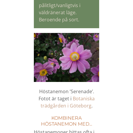
pålitligt/vanligtvis i
väldränerat läge.
Beroende på sort.
Höstanemon ’Serenade’.
Fotot är taget i
Botaniska
trädgården i Göteborg
.
KOMBINERA
HÖSTANEMON MED...
Höstanemoner hittas ofta i