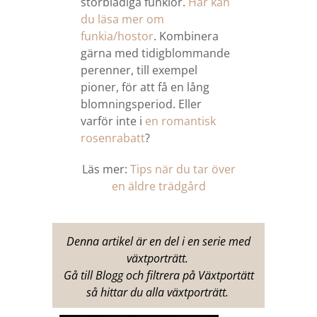
storbladiga funkior.
Här kan
du läsa mer om
funkia/hostor
. Kombinera
gärna med tidigblommande
perenner, till exempel
pioner, för att få en lång
blomningsperiod. Eller
varför inte i
en romantisk
rosenrabatt
?
Läs mer:
Tips när du tar över
en äldre trädgård
Denna artikel är en del i en serie med
växtporträtt.
Gå till Blogg och filtrera på Växtportätt
så hittar du alla växtporträtt.