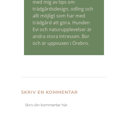
med mig av tips om
trädgårdsdesign, odling och
allt möjligt som har med
trädgård att göra. Hunden
Evi och naturupplevelser är
andra stora intressen. Bor
och är uppvuxen i Örebro.
SKRIV EN KOMMENTAR