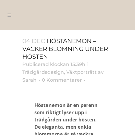
04 DEC
HÖSTANEMON –
VACKER BLOMNING UNDER
HÖSTEN
Publicerad klockan 15:39h
i
Trädgårdsdesign
,
Växtporträtt
av
Sarah
0 Kommentarer
Höstanemon är en perenn
som riktigt lyser upp i
trädgården under hösten.
De eleganta, men enkla
blommorna är så vackra