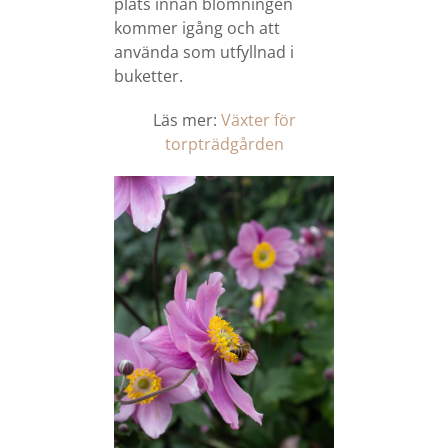
plats innan blomningen
kommer igång och att
använda som utfyllnad i
buketter.
Läs mer:
Växter för
torpträdgården