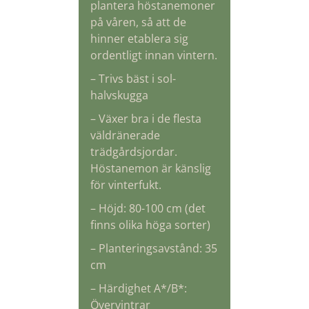
plantera höstanemoner
på våren, så att de
hinner etablera sig
ordentligt innan vintern.
– Trivs bäst i sol-
halvskugga
– Växer bra i de flesta
väldränerade
trädgårdsjordar.
Höstanemon är känslig
för vinterfukt.
– Höjd: 80-100 cm (det
finns olika höga sorter)
– Planteringsavstånd: 35
cm
– Härdighet A*/B*:
Övervintrar