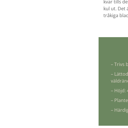
kvar tills d
kul ut. Det
tråkiga bla
– Trivs 
– Lättod
väldrän
– Höjd:
– Plant
– Härdig