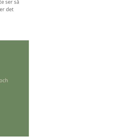
nte ser så
er det
 och