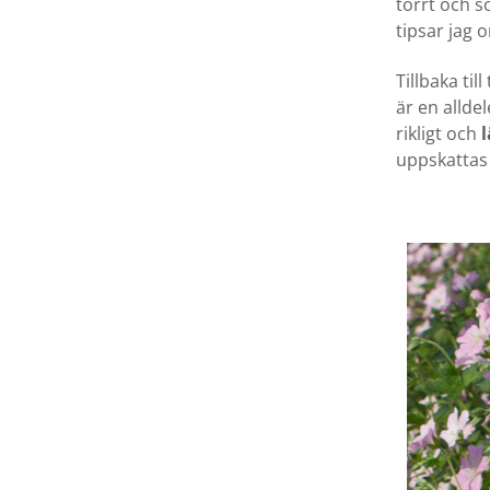
torrt och so
tipsar jag 
Tillbaka ti
är en alld
rikligt och
uppskattas 