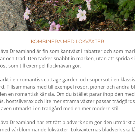
KOMBINERA MED LÖKVÄXTER
äva Dreamland är fin som kantväxt i rabatter och som mar
r och träd. Den täcker snabbt in marken, utan att sprida s
öst som till exempel flocknävan gör.
rkt i en romantisk cottage garden och supersöt i en klassi
rd. Tillsammans med till exempel rosor, pioner och andra
den en romantisk känsla. Om du istället parar ihop den med
, höstsilverax och lite mer strama växter passar trädgård
även utmärkt i en trädgård med en mer modern stil.
äva Dreamland har ett tätt bladverk som gör den utmärkt a
med vårblommande lökväxter. Lökväxternas bladverk ska lå