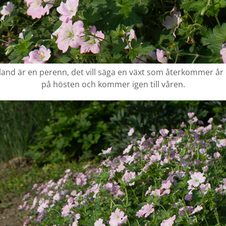
d är en perenn, det vill säga en växt som återkommer år e
på hösten och kommer igen till våren.