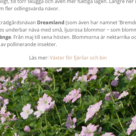
ligt, till torr skugga och även mer fuktiga lägen. Längre ner 
om fler odlingsvärda nävor.
ll trädgårdsnävan
Dreamland
(som även har namnet ’Bremdr
eles underbar näva med små, ljusrosa blommor ~ som blom
länge
. Från maj till sena hösten. Blommorna är nektarrika o
av pollinerande insekter.
Läs mer:
Växter för fjärilar och bin