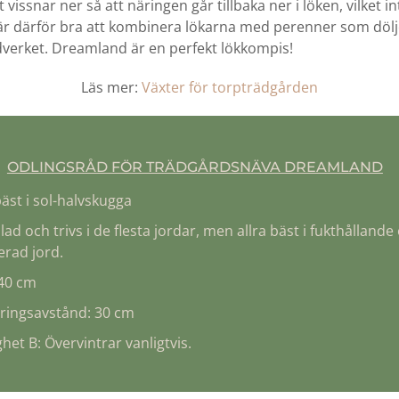
et vissnar ner så att näringen går tillbaka ner i löken, vilket i
 är därför bra att kombinera lökarna med perenner som dölj
dverket. Dreamland är en perfekt lökkompis!
Läs mer:
Växter för torpträdgården
ODLINGSRÅD FÖR TRÄDGÅRDSNÄVA DREAMLAND
bäst i sol-halvskugga
lad och trivs i de flesta jordar, men allra bäst i fukthållande
erad jord.
 40 cm
eringsavstånd: 30 cm
het B: Övervintrar vanligtvis.