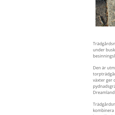
Trädgårdsn
under buska
besinningsl
Den är utmä
torpträdgå
växter ger 
pydnadsgräs
Dreamland 
Trädgårdsn
kombinera 