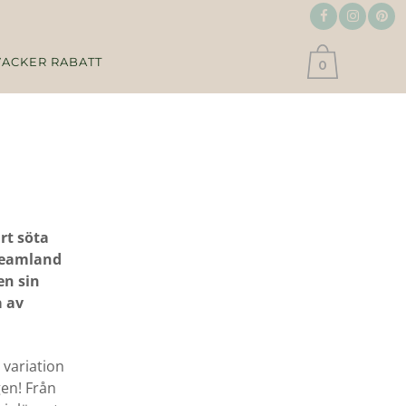
VACKER RABATT
0
rt söta
reamland
en sin
 av
 variation
gen! Från