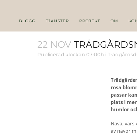
BLOGG
TJÄNSTER
PROJEKT
OM
KO
22 NOV
TRÄDGÅRDS
Publicerad klockan 07:00h
i
Trädgårdsd
Trädgårdsn
rosa blomm
passar kan
plats i m
humlor och
Näva, vars
av nävor me