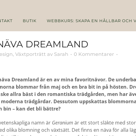
NTAKT
BUTIK
WEBBKURS: SKAPA EN HÅLLBAR OCH 
NÄVA DREAMLAND
esign
,
Växtporträtt
av
Sarah
0 Kommentarer
äva Dreamland är en av mina favoritnävor. De underba
orna blommar från maj och en bra bit in på hösten. D
ske allra bäst i den romantiska trädgården, men har äv
er moderna trädgårdar. Dessutom uppskattas blommorna
 bin – kan det bli bättre?
 vetenskapliga namn är
Geranium
är ett stort släkte med stor
d olika blomning och växtsätt. Det finns en näva för alla lä