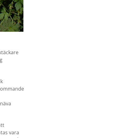
ktäckare
ig
sk
 blommande
snäva
tt
tas vara